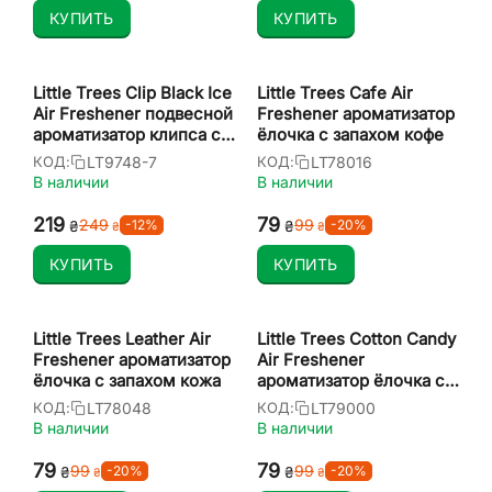
КУПИТЬ
КУПИТЬ
Little Trees Clip Black Ice
Little Trees Cafe Air
Air Freshener подвесной
Freshener ароматизатор
ароматизатор клипса с
ёлочка с запахом кофе
запахом черный лед
LT9748-7
LT78016
КОД:
КОД:
В наличии
В наличии
‍219‍
‍79‍
‍249‍
‍99‍
-12%
-20%
₴
₴
₴
₴
КУПИТЬ
КУПИТЬ
Little Trees Leather Air
Little Trees Cotton Candy
Freshener ароматизатор
Air Freshener
ёлочка с запахом кожа
ароматизатор ёлочка с
запахом сладкая вата
LT78048
LT79000
КОД:
КОД:
В наличии
В наличии
‍79‍
‍79‍
‍99‍
‍99‍
-20%
-20%
₴
₴
₴
₴