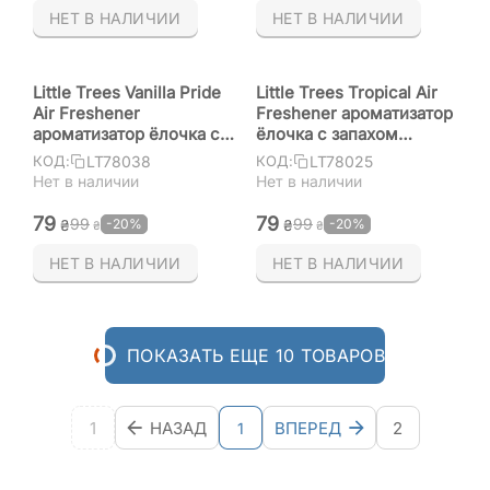
НЕТ В НАЛИЧИИ
НЕТ В НАЛИЧИИ
Little Trees Vanilla Pride
Little Trees Tropical Air
Air Freshener
Freshener ароматизатор
ароматизатор ёлочка с
ёлочка с запахом
запахом ванильная
тропики
LT78038
LT78025
КОД:
КОД:
гордость
Нет в наличии
Нет в наличии
‍79‍
‍79‍
‍99‍
‍99‍
-20%
-20%
₴
₴
₴
₴
НЕТ В НАЛИЧИИ
НЕТ В НАЛИЧИИ
ПОКАЗАТЬ ЕЩЕ 10 ТОВАРОВ
1
НАЗАД
ВПЕРЕД
2
1