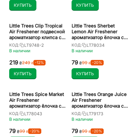
КУПИТЬ
КУПИТЬ
Little Trees Clip Tropical
Little Trees Sherbet
Air Freshener подвесной
Lemon Air Freshener
ароматизатор клипса с
ароматизатор ёлочка с
запахом тропиков
запахом щербет лимон
LT9748-2
LT78034
КОД:
КОД:
В наличии
В наличии
‍219‍
‍79‍
‍249‍
‍99‍
-12%
-20%
₴
₴
₴
₴
КУПИТЬ
КУПИТЬ
Little Trees Spice Market
Little Trees Orange Juice
Air Freshener
Air Freshener
ароматизатор ёлочка с
ароматизатор ёлочка с
запахом восточные
запахом апельсиновый
LT78043
LT79173
КОД:
КОД:
прятности
сок
В наличии
В наличии
‍79‍
‍79‍
‍99‍
‍99‍
-20%
-20%
₴
₴
₴
₴