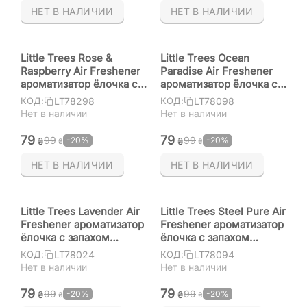
НЕТ В НАЛИЧИИ
НЕТ В НАЛИЧИИ
Little Trees Rose &
Little Trees Ocean
Raspberry Air Freshener
Paradise Air Freshener
ароматизатор ёлочка с
ароматизатор ёлочка с
запахом роза и малина
запахом океанический
LT78298
LT78098
КОД:
КОД:
рай
Нет в наличии
Нет в наличии
‍79‍
‍79‍
‍99‍
‍99‍
-20%
-20%
₴
₴
₴
₴
НЕТ В НАЛИЧИИ
НЕТ В НАЛИЧИИ
Little Trees Lavender Air
Little Trees Steel Pure Air
Freshener ароматизатор
Freshener ароматизатор
ёлочка с запахом
ёлочка с запахом
лаванда
стальной свежести
LT78024
LT78094
КОД:
КОД:
Нет в наличии
Нет в наличии
‍79‍
‍79‍
‍99‍
‍99‍
-20%
-20%
₴
₴
₴
₴