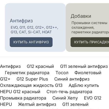
Добавки
Антифриз
Промывки системы
EVO, G11, G12, G12+, G12++,
охлаждения,
G13, CAT, Si-CAT, HOAT
герметики радиатор
КУПИТЬ АНТИФРИЗ
КУПИТЬ ПРИСАДК
Антифриз
G12 красный
G11 зеленый антифриз
Герметик радиатора
Тосол
Фиолетовый
G12+
G12 Super Plus
Синий антифриз
Охлаждающая жидкость G13
АдБлю купить
HEPU G12 красный
Стоп-течь радиатора
Промывка радиатора
Синий Хепу
EVO G12
HEPU
Желтый антифриз
G11 зеленый