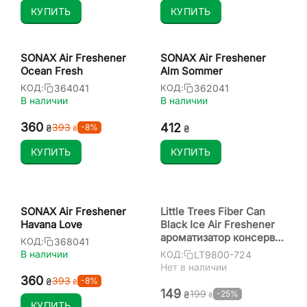
КУПИТЬ
КУПИТЬ
SONAX Air Freshener
SONAX Air Freshener
Ocean Fresh
Alm Sommer
364041
362041
КОД:
КОД:
В наличии
В наличии
‍360‍
‍412‍
‍393‍
-8%
₴
₴
₴
КУПИТЬ
КУПИТЬ
SONAX Air Freshener
Little Trees Fiber Can
Havana Love
Black Ice Air Freshener
ароматизатор консерва
368041
КОД:
в подстаканник (под
В наличии
LT9800-724
КОД:
сиденье) с запахом
Нет в наличии
черный лед
‍360‍
‍393‍
-8%
₴
₴
‍149‍
‍199‍
-25%
₴
₴
КУПИТЬ