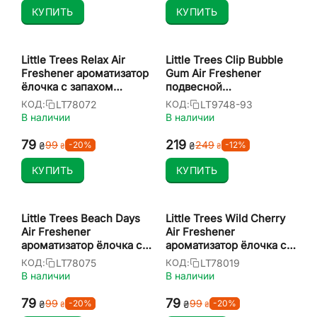
КУПИТЬ
КУПИТЬ
Little Trees Relax Air
Little Trees Clip Bubble
Freshener ароматизатор
Gum Air Freshener
ёлочка с запахом
подвесной
релакс
ароматизатор клипса с
LT78072
LT9748-93
КОД:
КОД:
запахом бабл гам
В наличии
В наличии
‍79‍
‍219‍
‍99‍
‍249‍
-20%
-12%
₴
₴
₴
₴
КУПИТЬ
КУПИТЬ
Little Trees Beach Days
Little Trees Wild Cherry
Air Freshener
Air Freshener
ароматизатор ёлочка с
ароматизатор ёлочка с
запахом пляжный день
запахом вишни
LT78075
LT78019
КОД:
КОД:
В наличии
В наличии
‍79‍
‍79‍
‍99‍
‍99‍
-20%
-20%
₴
₴
₴
₴