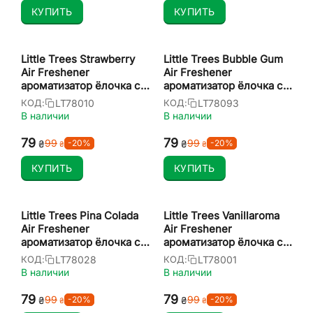
КУПИТЬ
КУПИТЬ
Little Trees Strawberry
Little Trees Bubble Gum
Air Freshener
Air Freshener
ароматизатор ёлочка с
ароматизатор ёлочка с
запахом вишни
запахом бабл гам
LT78010
LT78093
КОД:
КОД:
В наличии
В наличии
‍79‍
‍79‍
‍99‍
‍99‍
-20%
-20%
₴
₴
₴
₴
КУПИТЬ
КУПИТЬ
Little Trees Pina Colada
Little Trees Vanillaroma
Air Freshener
Air Freshener
ароматизатор ёлочка с
ароматизатор ёлочка с
запахом пина колада
запахом ванили
LT78028
LT78001
КОД:
КОД:
В наличии
В наличии
‍79‍
‍79‍
‍99‍
‍99‍
-20%
-20%
₴
₴
₴
₴