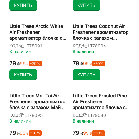
КУПИТЬ
КУПИТЬ
Little Trees Arctic White
Little Trees Coconut Air
Air Freshener
Freshener ароматизатор
ароматизатор ёлочка с
ёлочка с запахом
запахом белая Арктика
кокоса
LT78091
LT78004
КОД:
КОД:
В наличии
В наличии
‍79‍
‍79‍
‍99‍
‍99‍
-20%
-20%
₴
₴
₴
₴
КУПИТЬ
КУПИТЬ
Little Trees Mai-Tai Air
Little Trees Frosted Pine
Freshener ароматизатор
Air Freshener
ёлочка с запахом Май-
ароматизатор ёлочка с
Тай
запахом морозная сосна
LT78095
LT78080
КОД:
КОД:
В наличии
В наличии
‍79‍
‍79‍
‍99‍
‍99‍
-20%
-20%
₴
₴
₴
₴