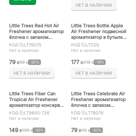
НЕТ В НАЛИЧИИ
Little Trees Red Hot Air
Little Trees Bottle Apple
Freshener ароматизатор
Air Freshener подвесной
ёлочка с запахом
ароматизатор в бутылке
красно-горячий
с запахом яблока
LT79075
LTC05
КОД:
КОД:
Нет в наличии
Нет в наличии
‍79‍
‍177‍
‍99‍
‍219‍
-20%
-19%
₴
₴
₴
₴
НЕТ В НАЛИЧИИ
НЕТ В НАЛИЧИИ
Little Trees Fiber Can
Little Trees Celebrate Air
Tropical Air Freshener
Freshener ароматизатор
ароматизатор консерва
ёлочка с запахом
в подстаканник (под
праздника
LT9800-726
LT78076
КОД:
КОД:
сиденье) с запахом
Нет в наличии
Нет в наличии
тропики
‍149‍
‍79‍
‍199‍
‍99‍
-25%
-20%
₴
₴
₴
₴