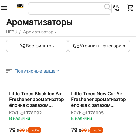
Ароматизаторы
HEPU
Ароматизаторы
/
Все фильтры
Уточнить категорию
Популярные выше
Little Trees Black Ice Air
Little Trees New Car Air
Freshener ароматизатор
Freshener ароматизатор
ёлочка с запахом
ёлочка с запахом
черный лед
нового автомобиля
LT78092
LT78005
КОД:
КОД:
В наличии
В наличии
‍79‍
‍79‍
‍99‍
‍99‍
-20%
-20%
₴
₴
₴
₴