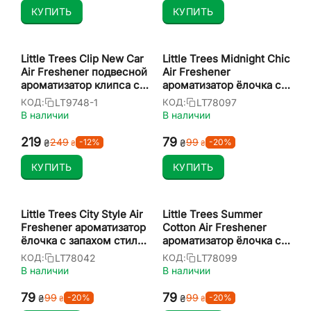
КУПИТЬ
КУПИТЬ
Little Trees Clip New Car
Little Trees Midnight Chic
Air Freshener подвесной
Air Freshener
ароматизатор клипса с
ароматизатор ёлочка с
запахом нового
запахом ночной шик
LT9748-1
LT78097
КОД:
КОД:
автомобиля
В наличии
В наличии
‍219‍
‍79‍
‍249‍
‍99‍
-12%
-20%
₴
₴
₴
₴
КУПИТЬ
КУПИТЬ
Little Trees City Style Air
Little Trees Summer
Freshener ароматизатор
Cotton Air Freshener
ёлочка с запахом стиль
ароматизатор ёлочка с
города
запахом летняя
LT78042
LT78099
КОД:
КОД:
свежесть
В наличии
В наличии
‍79‍
‍79‍
‍99‍
‍99‍
-20%
-20%
₴
₴
₴
₴