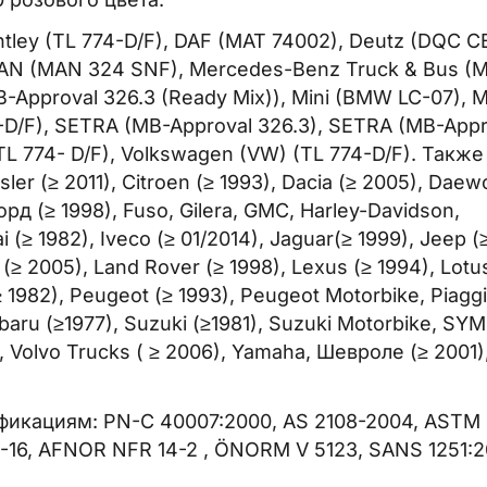
tley (TL 774-D/F), DAF (MAT 74002), Deutz (DQC C
), MAN (MAN 324 SNF), Mercedes-Benz Truck & Bus (
B-Approval 326.3 (Ready Mix)), Mini (BMW LC-07), 
4-D/F), SETRA (MB-Approval 326.3), SETRA (MB-Appr
L 774- D/F), Volkswagen (VW) (TL 774-D/F). Также
ler (≥ 2011), Citroen (≥ 1993), Dacia (≥ 2005), Daew
Форд (≥ 1998), Fuso, Gilera, GMC, Harley-Davidson,
 (≥ 1982), Iveco (≥ 01/2014), Jaguar(≥ 1999), Jeep (
 (≥ 2005), Land Rover (≥ 1998), Lexus (≥ 1994), Lotu
(≥ 1982), Peugeot (≥ 1993), Peugeot Motorbike, Piaggi
baru (≥1977), Suzuki (≥1981), Suzuki Motorbike, SYM
, Volvo Trucks ( ≥ 2006), Yamaha, Шевроле (≥ 2001)
фикациям: PN-C 40007:2000, AS 2108-2004, ASTM
-16, AFNOR NFR 14-2 , ÖNORM V 5123, SANS 1251: