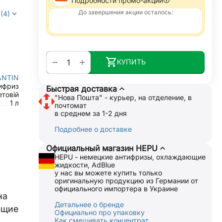
Подробности промо-акции
До завершения акции осталось:
(4)
+
−
КУПИТЬ
ANTIN
ифриз
Быстрая доставка
товій
"Нова Пошта" - курьер, на отделение, в
1 л
почтомат
в среднем за 1-2 дня
Подробнее о доставке
Официальный магазин HEPU
HEPU - немецкие антифризы, охлаждающие
жидкости, AdBlue
у нас вы можете купить только
оригинальную продукцию из Германии от
официального импортера в Украине
на
Детальнее о бренде
ющие
Официально про упаковку
Как смешивать концентрат