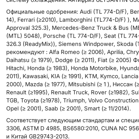
Официальные одобрения: Audi (TL 774-D/F), Ben
14), Ferrari (≥2010), Lamborghini (TL774-D/F) 
Approval 325.3), Mercedes-Benz Truck & Bus (M
(MTL) 5048), Porsche (TL 774-D/F), Seat (TL 77
326.3 (ReadyMix)), Siemens Windpower, Skoda (T
рекомендуют : Alfa Romeo (≥ 2006), Aprilia, Chrys
Daihatsu (≥ 1979), Dodge (≥ 2011), Fiat (≥ 2005) 
Hitachi, Honda (≥ 1983), Honda Motorbike, Hyundai
2011), Kawasaki, KIA (≥ 1991), KTM, Kymco, Lancia
2000), Mazda (≥ 1977), Mitsubishi (≥ 1 ), Ниссан 
Renault (≥1995), Renault Truck, Rover (≥1982), Su
TGB, Toyota (≥1978), Triumph, Volvo Construction
Opel (≥ 2001), Saab (≥ 2001), Smart (≥ 11/2014).
Соответствует следующим стандартам и специ
3306, ASTM D 4985, BS6580:2010, CUNA NC 956
и Китай GB29743-2013.