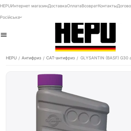
HEPU
Интернет магазин
Доставка
Оплата
Возврат
Контакты
Догово
Російська
HEPU
Антифриз
CAT-антифриз
GLYSANTIN (BASF) G30 а
/
/
/