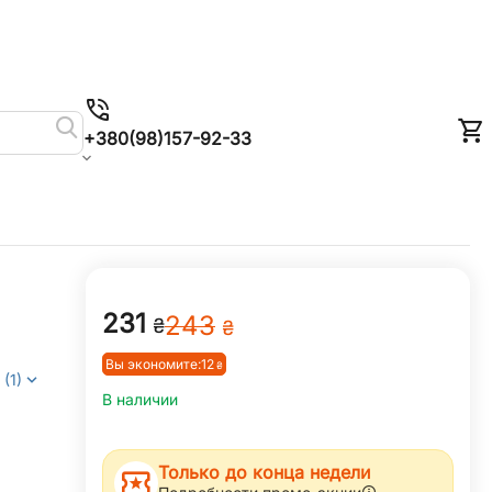
+380(98)157-92-33
‍231‍
‍243‍
₴
₴
Вы экономите:
‍12‍
₴
(1)
В наличии
Только до конца недели