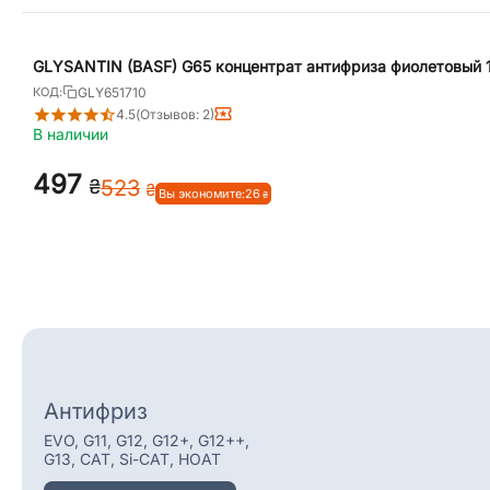
GLYSANTIN (BASF) G65 концентрат антифриза фиолетовый 1
GLY651710
КОД:
4.5
(Отзывов: 2)
В наличии
‍497‍
₴
‍523‍
₴
Вы экономите:
‍26‍
₴
Антифриз
EVO, G11, G12, G12+, G12++,
G13, CAT, Si-CAT, HOAT