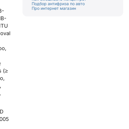
Подбор антифриза по авто
Про интернет магазин
B-
MB-
MTU
oval
oo,
≥
s (≥
o,
,
,
 D
2005