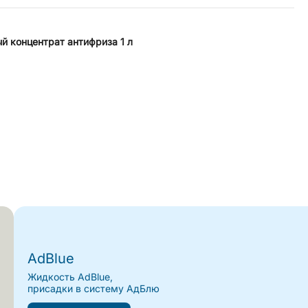
й концентрат антифриза 1 л
AdBlue
Жидкость AdBlue,
присадки в систему АдБлю