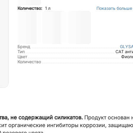
Количество:
1 л
Показать больше 
Бренд
GLYS
Тип
CAT ант
Цвет
Фиоле
Количество
тва, не содержащий силикатов.
Продукт основан 
ржит органические ингибиторы коррозии, защища
 розового цвета.