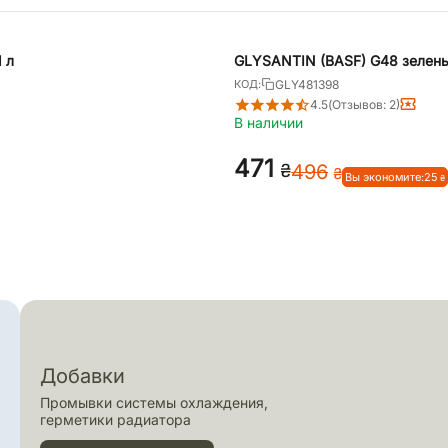
 л
GLYSANTIN (BASF) G48 зелены
GLY481398
КОД:
4.5
(Отзывов: 2)
В наличии
‍471‍
₴
‍496‍
₴
Вы экономите:
‍25‍
₴
Добавки
Промывки системы охлаждения,
герметики радиатора