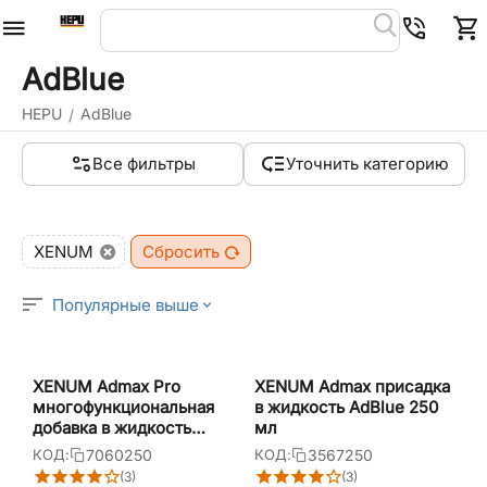
AdBlue
HEPU
AdBlue
/
Все фильтры
Уточнить категорию
XENUM
Сбросить
Популярные выше
XENUM Admax Pro
XENUM Admax присадка
многофункциональная
в жидкость AdBlue 250
добавка в жидкость
мл
AdBlue 250 мл
7060250
3567250
КОД:
КОД:
(3)
(3)