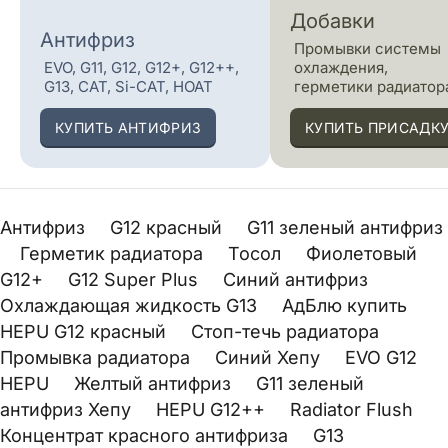
Добавки
Антифриз
Промывки системы
EVO, G11, G12, G12+, G12++,
охлаждения,
G13, CAT, Si-CAT, HOAT
герметики радиатор
КУПИТЬ АНТИФРИЗ
КУПИТЬ ПРИСАДК
Антифриз
G12 красный
G11 зеленый антифриз
Герметик радиатора
Тосол
Фиолетовый
G12+
G12 Super Plus
Синий антифриз
Охлаждающая жидкость G13
АдБлю купить
HEPU G12 красный
Стоп-течь радиатора
Промывка радиатора
Синий Хепу
EVO G12
HEPU
Желтый антифриз
G11 зеленый
антифриз Хепу
HEPU G12++
Radiator Flush
Концентрат красного антифриза
G13