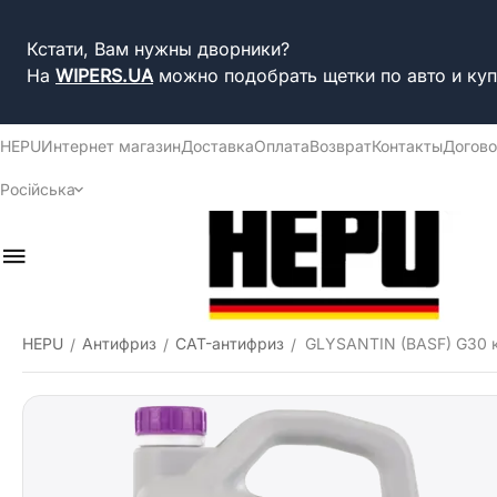
Кстати, Вам нужны дворники?
На
WIPERS.UA
можно подобрать щетки по авто и куп
HEPU
Интернет магазин
Доставка
Оплата
Возврат
Контакты
Догово
Російська
HEPU
Антифриз
CAT-антифриз
GLYSANTIN (BASF) G30 к
/
/
/