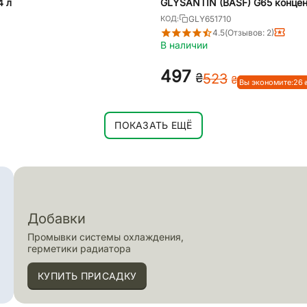
4 л
GLYSANTIN (BASF) G65 концен
GLY651710
КОД:
4.5
(Отзывов: 2)
В наличии
‍497‍
₴
‍523‍
₴
Вы экономите:
‍26‍
ПОКАЗАТЬ ЕЩЁ
Добавки
Промывки системы охлаждения,
герметики радиатора
КУПИТЬ ПРИСАДКУ