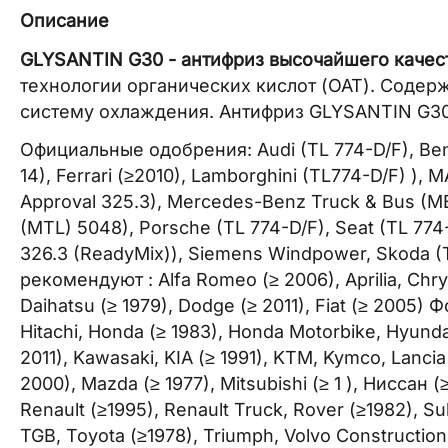
Описание
GLYSANTIN G30 - антифриз высочайшего качес
технологии органических кислот (OAT). Соде
систему охлаждения. Антифриз GLYSANTIN G30
Официальные одобрения: Audi (TL 774-D/F), Ben
14), Ferrari (≥2010), Lamborghini (TL774-D/F) 
Approval 325.3), Mercedes-Benz Truck & Bus (M
(MTL) 5048), Porsche (TL 774-D/F), Seat (TL 77
326.3 (ReadyMix)), Siemens Windpower, Skoda (T
рекомендуют : Alfa Romeo (≥ 2006), Aprilia, Chrys
Daihatsu (≥ 1979), Dodge (≥ 2011), Fiat (≥ 2005) 
Hitachi, Honda (≥ 1983), Honda Motorbike, Hyundai
2011), Kawasaki, KIA (≥ 1991), KTM, Kymco, Lancia
2000), Mazda (≥ 1977), Mitsubishi (≥ 1 ), Ниссан 
Renault (≥1995), Renault Truck, Rover (≥1982), Su
TGB, Toyota (≥1978), Triumph, Volvo Construction