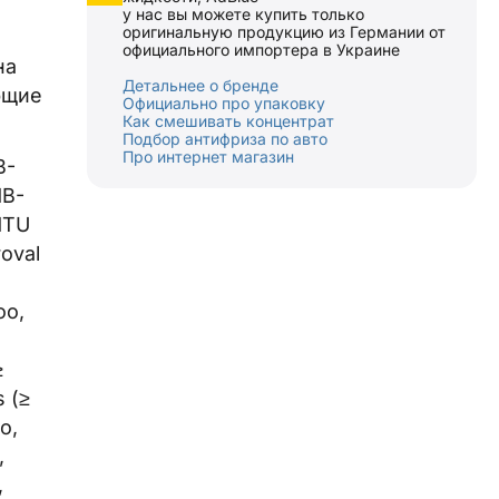
у нас вы можете купить только
оригинальную продукцию из Германии от
официального импортера в Украине
на
Детальнее о бренде
ющие
Официально про упаковку
Как смешивать концентрат
Подбор антифриза по авто
Про интернет магазин
B-
MB-
MTU
oval
oo,
≥
s (≥
o,
,
,