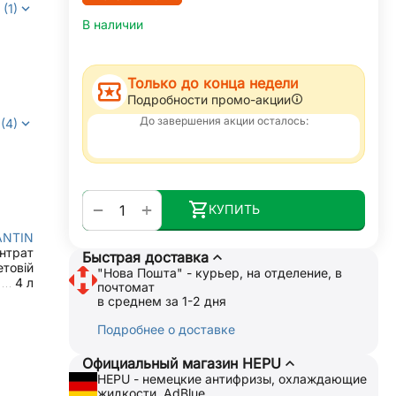
(1)
В наличии
Только до конца недели
Подробности промо-акции
До завершения акции осталось:
(4)
+
−
КУПИТЬ
ANTIN
нтрат
Быстрая доставка
товій
"Нова Пошта" - курьер, на отделение, в
4 л
почтомат
в среднем за 1-2 дня
Подробнее о доставке
Официальный магазин HEPU
HEPU - немецкие антифризы, охлаждающие
жидкости, AdBlue