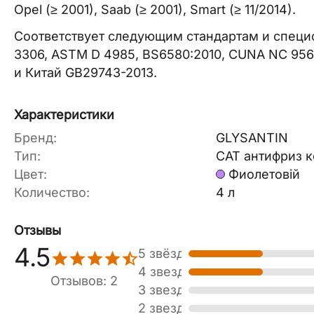
Opel (≥ 2001), Saab (≥ 2001), Smart (≥ 11/2014).
Соответствует следующим стандартам и специ
3306, ASTM D 4985, BS6580:2010, CUNA NC 956
и Китай GB29743-2013.
Характеристики
Бренд:
GLYSANTIN
Тип:
CAT антифриз к
Цвет:
Фиолетовій
Количество:
4 л
Отзывы
4.5
5 звёзд
4 звезды
Отзывов: 2
3 звезды
2 звезды