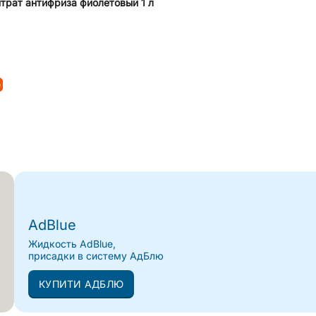
трат антифриза фиолетовый 1 л
₴
AdBlue
Жидкость AdBlue,
присадки в систему АдБлю
КУПИТИ АДБЛЮ