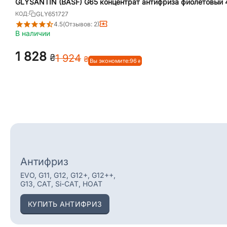
GLYSANTIN (BASF) G65 концентрат антифриза фиолетовый 
GLY651727
КОД:
4.5
(Отзывов: 2)
В наличии
1 828
₴
1 924
₴
Вы экономите:
‍96‍
₴
Антифриз
EVO, G11, G12, G12+, G12++,
G13, CAT, Si-CAT, HOAT
КУПИТЬ АНТИФРИЗ