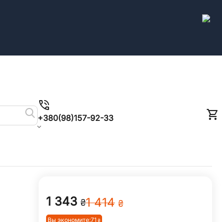
+380(98)157-92-33
1 343
1 414
₴
₴
Вы экономите:
‍71‍
₴