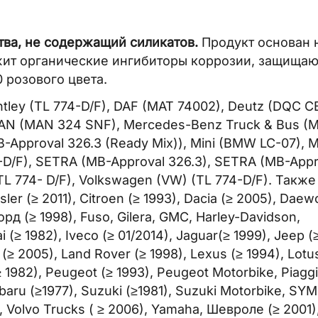
тва, не содержащий силикатов.
Продукт основан 
ржит органические ингибиторы коррозии, защища
 розового цвета.
tley (TL 774-D/F), DAF (MAT 74002), Deutz (DQC C
), MAN (MAN 324 SNF), Mercedes-Benz Truck & Bus (
B-Approval 326.3 (Ready Mix)), Mini (BMW LC-07), 
4-D/F), SETRA (MB-Approval 326.3), SETRA (MB-Appr
L 774- D/F), Volkswagen (VW) (TL 774-D/F). Также
ler (≥ 2011), Citroen (≥ 1993), Dacia (≥ 2005), Daew
Форд (≥ 1998), Fuso, Gilera, GMC, Harley-Davidson,
 (≥ 1982), Iveco (≥ 01/2014), Jaguar(≥ 1999), Jeep (
 (≥ 2005), Land Rover (≥ 1998), Lexus (≥ 1994), Lotu
(≥ 1982), Peugeot (≥ 1993), Peugeot Motorbike, Piaggi
baru (≥1977), Suzuki (≥1981), Suzuki Motorbike, SYM
, Volvo Trucks ( ≥ 2006), Yamaha, Шевроле (≥ 2001)