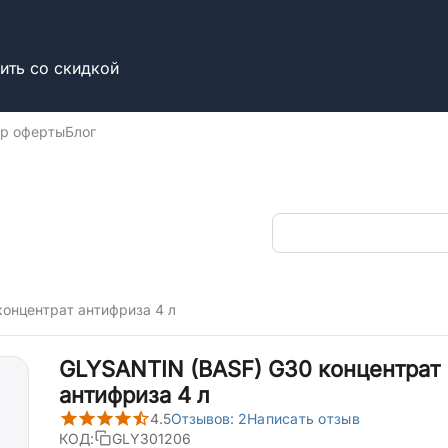
ить со скидкой
р оферты
Блог
онцентрат антифриза 4 л
GLYSANTIN (BASF) G30 концентрат
антифриза 4 л
4.5
Отзывов: 2
Написать отзыв
КОД:
GLY301206