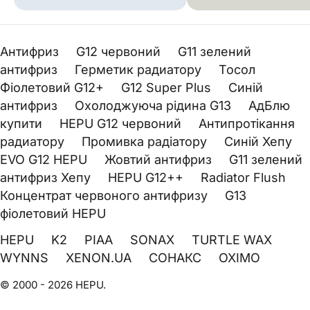
Антифриз
G12 червоний
G11 зелений
антифриз
Герметик радиатору
Тосол
Фіолетовий G12+
G12 Super Plus
Синій
антифриз
Охолоджуюча рідина G13
АдБлю
купити
HEPU G12 червоний
Антипротікання
радиатору
Промивка радіатору
Синій Хепу
EVO G12 HEPU
Жовтий антифриз
G11 зелений
антифриз Хепу
HEPU G12++
Radiator Flush
Концентрат червоного антифризу
G13
фіолетовий HEPU
HEPU
K2
PIAA
SONAX
TURTLE WAX
WYNNS
XENON.UA
СОНАКС
OXIMO
© 2000 - 2026 HEPU.