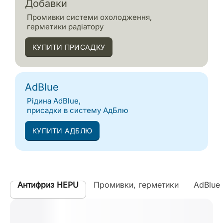
Добавки
Промивки системи охолодження,
герметики радіатору
КУПИТИ ПРИСАДКУ
AdBlue
Рідина AdBlue,
присадки в систему АдБлю
КУПИТИ АДБЛЮ
Антифриз HEPU
Промивки, герметики
AdBlue