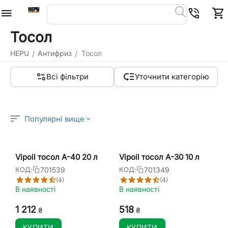
Тосол
HEPU
Антифриз
Тосол
/
/
Всі фільтри
Уточнити категорію
Популярні вище
Vipoil тосол А-40 20 л
Vipoil тосол А-30 10 л
701539
701349
КОД:
КОД:
(4)
(4)
В наявності
В наявності
1 212
‍518‍
₴
₴
КУПИТИ
КУПИТИ