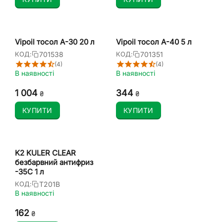
Vipoil тосол А-30 20 л
Vipoil тосол А-40 5 л
701538
701351
КОД:
КОД:
(4)
(4)
В наявності
В наявності
1 004
‍344‍
₴
₴
КУПИТИ
КУПИТИ
K2 KULER CLEAR
безбарвний антифриз
-35C 1 л
T201B
КОД:
В наявності
‍162‍
₴