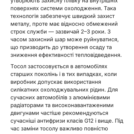
утворюють захисну плівку на внутрішніх
поверхнях системи охолодження. Така
технологія забезпечує швидкий захист
металу, проте має відносно обмежений
строк служби — зазвичай 2–3 роки. З
часом захисний шар може руйнуватися,
що призводить до утворення осаду та
зниження ефективності тепловідведення.
Тосол застосовується в автомобілях
старших поколінь і в тих випадках, коли
виробник допускає використання
силікатних охолоджувальних рідин. Для
сучасних автомобілів з алюмінієвими
радіаторами та високонавантаженими
двигунами частіше рекомендуються
сучасніші антифризи класів G12 і вище. Під
час заміни тосолу важливо повністю