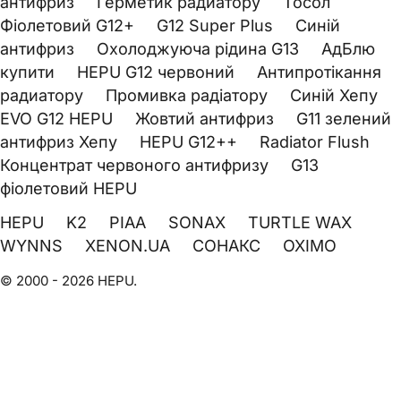
антифриз
Герметик радиатору
Тосол
Фіолетовий G12+
G12 Super Plus
Синій
антифриз
Охолоджуюча рідина G13
АдБлю
купити
HEPU G12 червоний
Антипротікання
радиатору
Промивка радіатору
Синій Хепу
EVO G12 HEPU
Жовтий антифриз
G11 зелений
антифриз Хепу
HEPU G12++
Radiator Flush
Концентрат червоного антифризу
G13
фіолетовий HEPU
HEPU
K2
PIAA
SONAX
TURTLE WAX
WYNNS
XENON.UA
СОНАКС
OXIMO
© 2000 - 2026 HEPU.