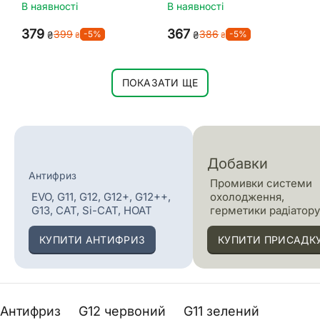
В наявності
В наявності
‍379‍
‍367‍
‍399‍
‍386‍
-5%
-5%
₴
₴
₴
₴
ПОКАЗАТИ ЩЕ
Добавки
Антифриз
Промивки системи
EVO, G11, G12, G12+, G12++,
охолодження,
G13, CAT, Si-CAT, HOAT
герметики радіатор
КУПИТИ АНТИФРИЗ
КУПИТИ ПРИСАДК
Антифриз
G12 червоний
G11 зелений