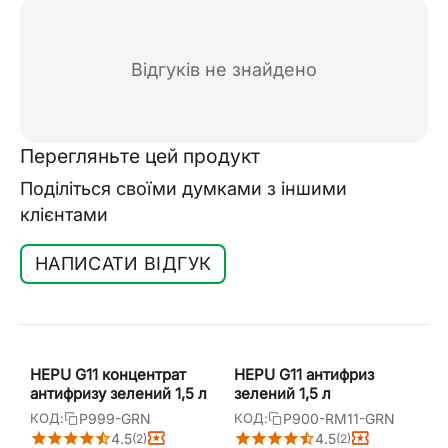
Відгуків не знайдено
Перегляньте цей продукт
Поділіться своїми думками з іншими
клієнтами
НАПИСАТИ ВІДГУК
HEPU G11 концентрат
HEPU G11 антифриз
антифризу зелений 1,5 л
зелений 1,5 л
P999-GRN
P900-RM11-GRN
КОД:
КОД:
4.5
4.5
(2)
(2)