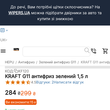
До речі, Вам потрібні щітки склоочисника?
На
WIPERS.UA
можна підібрати двірники за авто та
купити зі знижкою
UK
HEPU
Антифриз
Зелений антифриз G11
KRAFT G11 антифр
/
/
/
КОД:
KF120
KRAFT G11 антифриз зелений 1,5 л
Відгуки: 2
Написати відгук
4.5
‍284‍
‍299‍
₴
₴
Ви економите:
‍15‍
₴