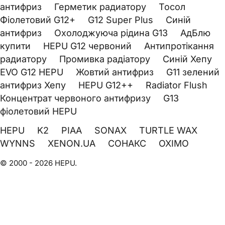
антифриз
Герметик радиатору
Тосол
Фіолетовий G12+
G12 Super Plus
Синій
антифриз
Охолоджуюча рідина G13
АдБлю
купити
HEPU G12 червоний
Антипротікання
радиатору
Промивка радіатору
Синій Хепу
EVO G12 HEPU
Жовтий антифриз
G11 зелений
антифриз Хепу
HEPU G12++
Radiator Flush
Концентрат червоного антифризу
G13
фіолетовий HEPU
HEPU
K2
PIAA
SONAX
TURTLE WAX
WYNNS
XENON.UA
СОНАКС
OXIMO
© 2000 - 2026 HEPU.