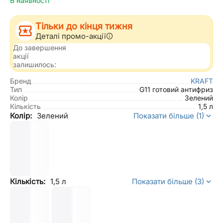
В наявності
Тільки до кінця тижня
Деталі промо-акції
До завершення
акції
залишилось:
Бренд
KRAFT
Тип
G11 готовий антифриз
Колір
Зелений
Кількість
1,5 л
Колір:
Зелений
Показати більше (1)
Кількість:
1,5 л
Показати більше (3)