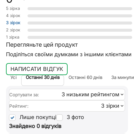
5 зірка
4 зірок
3 зірок
2 зірок
1 зірка
Перегляньте цей продукт
Поділіться своїми думками з іншими клієнтами
НАПИСАТИ ВІДГУК
Усі
Останні 30 днів
Останні 60 днів
За минули
З низьким рейтингом
Сортувати за:
3 зірки
Рейтинг:
Лише покупці
З фото
Знайдено 0 відгуків